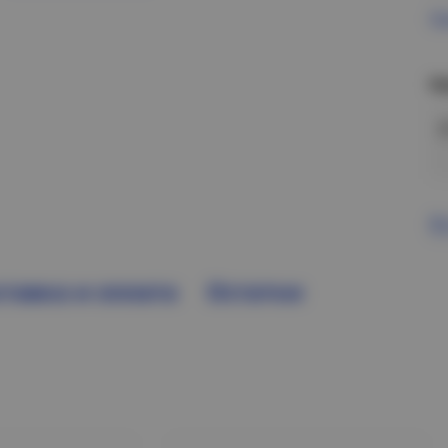
Пр
Н
В
тавка и оплата
Остатки