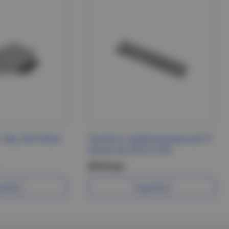
Т-обр. 80х100мм
Профиль перфорированный П-
образный 500-2,5 IEK
474 Р/шт
робнее
Подробнее