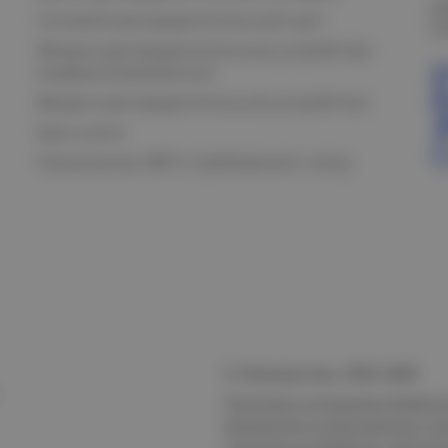
О
Силовой распределительный щит
К
Вводно-распределительные устройства
модернизированные
Вводно-распределительное устройство
Щит учета
Назначение АВР и требования к нему
© Электростиль, 2015–
2026
Политика в отношении обработк
безопасности персональных да
Согласие на обработку персон