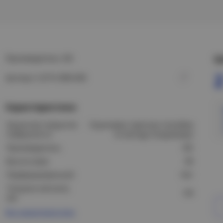
Производитель: IEK
Ц
2
Артикул: CLP1V-080-600
Характеристики
Защитное покрытие
Оцинковка горячим способом
поверхности:
по методу Сендзимира
Производитель:
IEK
Высота (мм):
80
Перфорированный:
Нет
Толщина металла,
0,8
мм:
Все характеристики