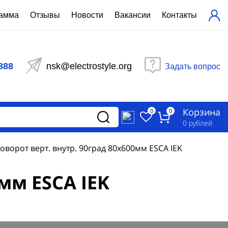
рамма
Отзывы
Новости
Вакансии
Контакты
ехнический расчет
равления вентиляцией
888
nsk@electrostyle.org
Задать вопрос
и щиты серии РУСМ
вещения
аспределительные силовые
Корзина
-распределительные устройства
0
0
изированные
0
рублей
ета
оворот верт. внутр. 90град 80х600мм ESCA IEK
мм ESCA IEK