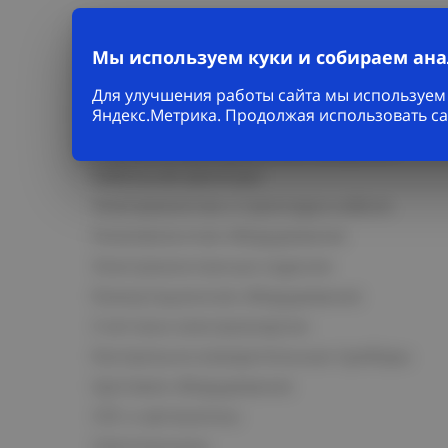
Мы используем куки и собираем ан
Для улучшения работы сайта мы используем 
Каталог
Яндекс.Метрика. Продолжая использовать са
Кабельно-проводниковая продукция
Кабельная арматура
Электромонтаж и прокладка кабеля
Низковольтное оборудование
Электромонтажные изделия
Коммутационное оборудование
Счетчики электроэнергии
Контрольно-измерительные приборы
Щитовое оборудование
СКС и автоматика
Светотехника