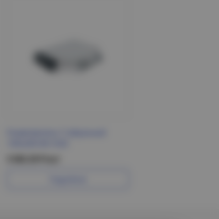
Разветвитель Т-образный
100х200 IEK HDZ
3 565.29 Р/шт
Подробнее