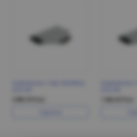
Разветвитель Т-обр. 80х300мм
Разветвитель 
ESCA IEK
ESCA IEK
2 085.76 Р/шт
1 266.23 Р/шт
Подробнее
Под