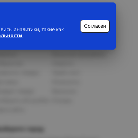
Согласен
исы аналитики, такие как
лиенту
О нас
альности
.
рофиль
О компании
орзина
Бонусная программа
збранное
Новости
равнить товары
Прайс-лист
оставка
Реквизиты
озврат товара
Вакансии
ообщить об ошибке
Отзывы
рта сайта
ыберите город