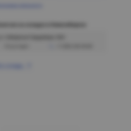
ограмма лояльности
аличие на складах в Новосибирске
ул. Сибиряков-Гвардейцев, 56/6
Отсутствует
+7 (383) 328-38-88
се склады