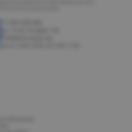
мск
Петропавловск
Новосибирск
Астана
алачинск
Оконешниково
+7 383 3283-888
ул. 10 лет Октября, 199
info@electrostyle.org
пн-пт: 8.00-18.00, сб: 9.00-17.00
и и обеспечения
нных
альных данных